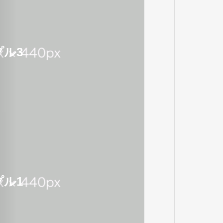
ル3
ル1