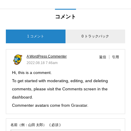
コメント
1 コメント
0 トラックバック
A WordPress Commenter
返信
引用
2022.08.18 7:46am
Hi, this is a comment.
To get started with moderating, editing, and deleting
comments, please visit the Comments screen in the
dashboard.
Commenter avatars come from
Gravatar
.
名前（例：山田 太郎）
( 必須 )